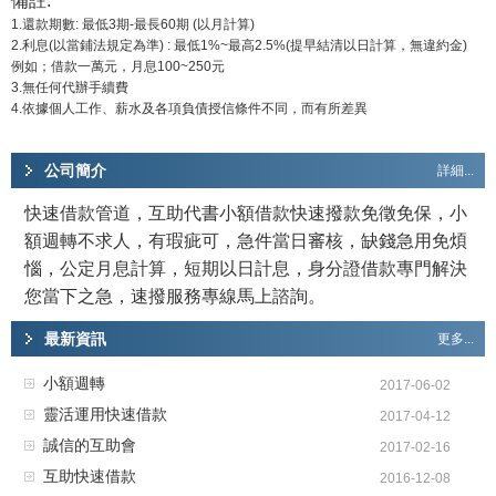
備註:
1.還款期數: 最低3期-最長60期 (以月計算)
2.利息(以當鋪法規定為準) : 最低1%~最高2.5%(提早結清以日計算，無違約金)
例如；借款一萬元，月息100~250元
3.無任何代辦手續費
4.依據個人工作、薪水及各項負債授信條件不同，而有所差異
公司簡介
詳細...
快速借款管道，互助代書小額借款快速撥款免徵免保，小
額週轉不求人，有瑕疵可，急件當日審核，缺錢急用免煩
惱，公定月息計算，短期以日計息，身分證借款專門解決
您當下之急，速撥服務專線馬上諮詢。
最新資訊
更多...
小額週轉
2017-06-02
靈活運用快速借款
2017-04-12
誠信的互助會
2017-02-16
互助快速借款
2016-12-08